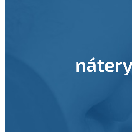
nátery