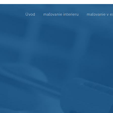
Úvod
maľovanie interieru
maľovanie v ex