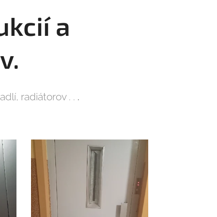
kcií a
v.
lí, radiátorov . .
.