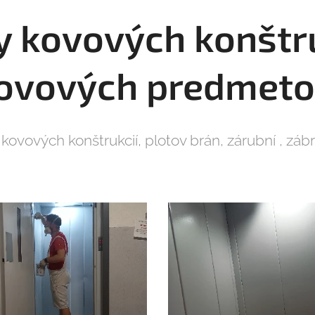
y kovových konštru
ovových predmeto
ovových konštrukcií, plotov brán, zárubní , zábrad