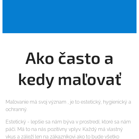
Ako často a
kedy maľovať
Maľovanie má svoj význam , je to estetický, hygienický a
ochranný.
Estetický - lepšie sa nám býva v prostredí, ktoré sa nám
páči. Má to na nás pozitívny vplyv. Každý má vlastný
vkus a záleží len na zákazníkovi ako to bude všetko