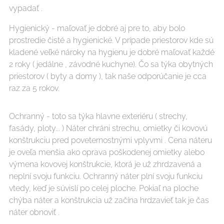
vypadať .
Hygienický - maľovať je dobré aj pre to, aby bolo
prostredie čisté a hygienické. V prípade priestorov kde sú
kladené veľké nároky na hygienu je dobré maľovať každé
2 roky ( jedálne , závodné kuchyne). Čo sa týka obytných
priestorov ( byty a domy ), tak naše odporúčanie je cca
raz za 5 rokov.
Ochranný - toto sa týka hlavne exteriéru ( strechy,
fasády, ploty... ) Náter chráni strechu, omietky či kovovú
konštrukciu pred poveternostnými vplyvmi . Cena náteru
je oveľa menšia ako oprava poškodenej omietky alebo
výmena kovovej konštrukcie, ktorá je už zhrdzavená a
neplní svoju funkciu. Ochranný náter plní svoju funkciu
vtedy, keď je súvislí po celej ploche. Pokiaľ na ploche
chýba náter a konštrukcia už začína hrdzavieť tak je čas
náter obnoviť .